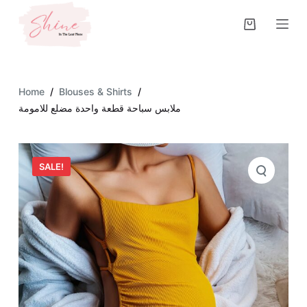
S
k
i
p
t
Home
/
Blouses & Shirts
/
o
ملابس سباحة قطعة واحدة مضلع للامومة
c
o
n
SALE!
t
e
n
t