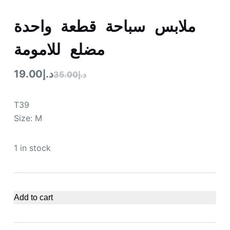
ملابس سباحة قطعة واحدة
مضلع للامومة
19.00
د.إ
35.00
د.إ
T39
Size: M
1 in stock
Add to cart