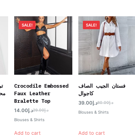
SALE!
SALE!
تي
Crocodile Embossed
فستان الجيب الصاف
مح
Faux Leather
كاجوال
Bralette Top
39.00
د.إ
60.00
د.إ
14.00
د.إ
29.00
د.إ
Blouses & Shirts
Blouses & Shirts
Add to cart
Add to cart