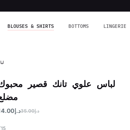
BLOUSES & SHIRTS
BOTTOMS
LINGERIE
لب
لباس علوي تانك قصير محبوك
مضلع
14.00
د.إ
35.00
د.إ
T15