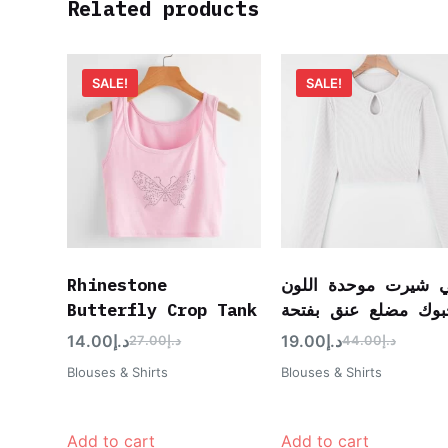
Related products
SALE!
SALE!
Rhinestone
 شيرت موحدة اللون
Butterfly Crop Tank
بوك مضلع عنق بفتحة
14.00
د.إ
19.00
د.إ
27.00
د.إ
44.00
د.إ
Blouses & Shirts
Blouses & Shirts
Add to cart
Add to cart