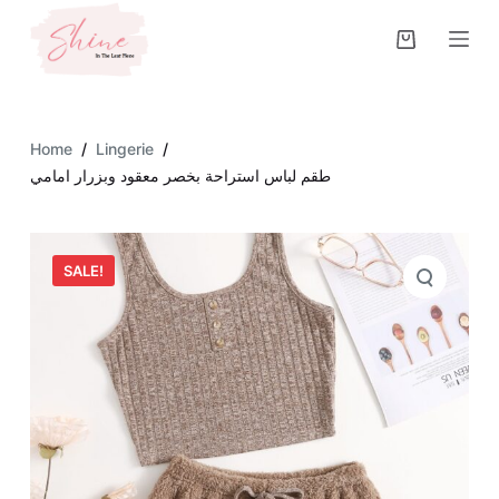
S
k
i
p
t
Home
/
Lingerie
/
o
طقم لباس استراحة بخصر معقود وبزرار امامي
c
o
n
SALE!
t
e
n
t