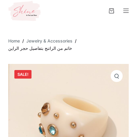
S
k
i
p
t
Home
/
Jewelry & Accessories
/
o
خاتم من الراتنج بتفاصيل حجر الراين
c
o
n
SALE!
t
e
n
t