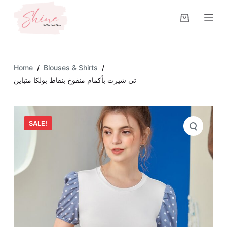
S
k
i
p
t
Home
/
Blouses & Shirts
/
o
تي شيرت بأكمام منفوخ بنقاط بولكا متباين
c
o
n
SALE!
t
e
n
t