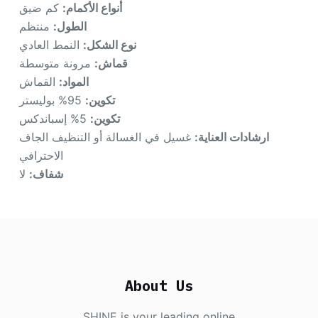
أنواع الأكمام:
كم ضيق
الطول:
منتظم
نوع الشكل:
النمط العادي
قماش:
مرونة متوسطة
المواد:
القماش
تكوين:
95% بوليستر
تكوين:
5% إسباندكس
ارشادات العناية:
غسيل في الغسالة أو التنظيف الجاف
الاحترافي
شفاف:
لا
About Us
SHINE is your leading online