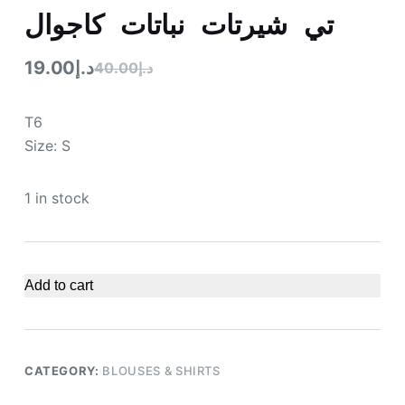
تي شيرتات نباتات كاجوال
19.00
د.إ
40.00
د.إ
T6
Size: S
1 in stock
Add to cart
CATEGORY:
BLOUSES & SHIRTS