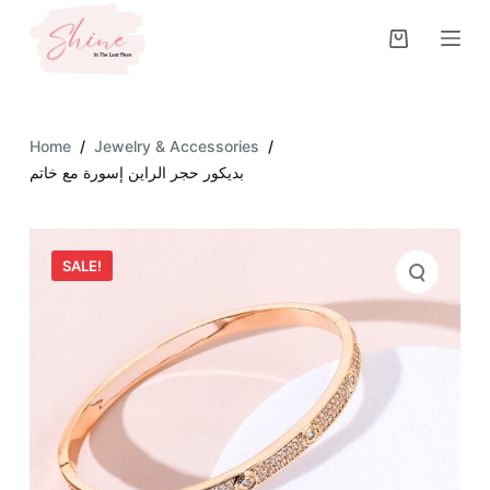
S
k
i
p
t
Home
/
Jewelry & Accessories
/
o
بديكور حجر الراين إسورة مع خاتم
c
o
n
SALE!
t
e
n
t