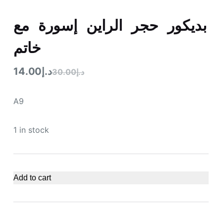
بديكور حجر الراين إسورة مع
خاتم
14.00
د.إ
30.00
د.إ
A9
1 in stock
Add to cart