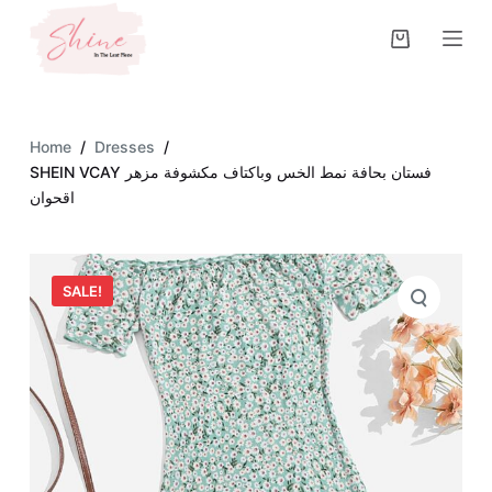
S
k
i
p
t
Home
/
Dresses
/
o
SHEIN VCAY فستان بحافة نمط الخس وباكتاف مكشوفة مزهر
c
اقحوان
o
n
t
SALE!
e
n
t