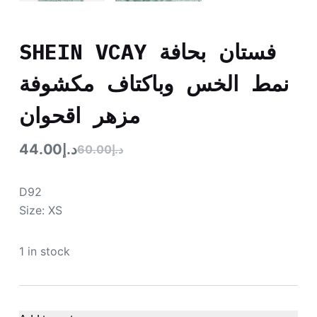
SHEIN VCAY فستان بحافة
نمط الخس وباكتاف مكشوفة
مزهر اقحوان
د.إ
44.00
د.إ
60.00
D92
Size: XS
1 in stock