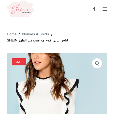
S
k
i
p
t
Home
/
Blouses & Shirts
/
o
SHEIN لباس بناتي كوم مع فتحةفي الظهر
c
o
n
SALE!
t
e
n
t