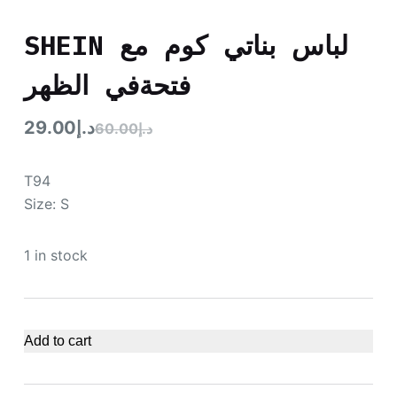
SHEIN لباس بناتي كوم مع
فتحةفي الظهر
29.00
د.إ
60.00
د.إ
T94
Size: S
1 in stock
Add to cart