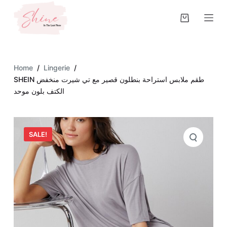
S
k
i
p
t
Home
/
Lingerie
/
o
SHEIN طقم ملابس استراحة بنطلون قصير مع تي شيرت منخفض
c
الكتف بلون موحد
o
n
t
SALE!
e
n
t