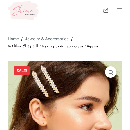
S
k
i
p
t
Home
/
Jewelry & Accessories
/
o
مجموعة من دبوس الشعر وبزخرفة اللؤلؤة الاصطناعية
c
o
n
SALE!
t
e
n
t