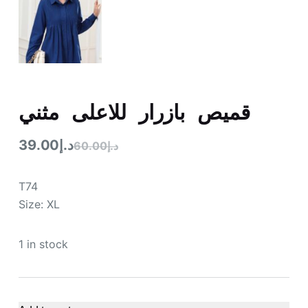
قميص بازرار للاعلى مثني
39.00
د.إ
60.00
د.إ
T74
Size: XL
1 in stock