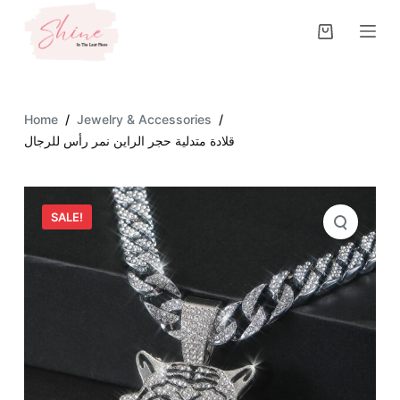
S
k
i
p
t
Home
/
Jewelry & Accessories
/
o
قلادة متدلية حجر الراين نمر رأس للرجال
c
o
n
SALE!
t
e
n
t