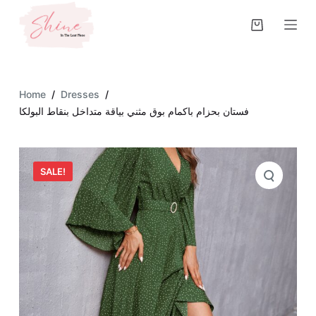
S
k
i
p
t
Home
/
Dresses
/
o
فستان بحزام باكمام بوق مثني بياقة متداخل بنقاط البولكا
c
o
n
SALE!
t
e
n
t