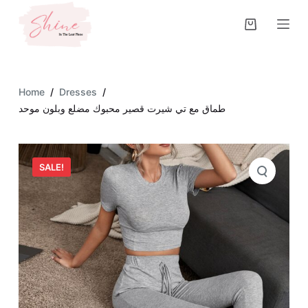
S
k
i
p
t
Home
/
Dresses
/
o
طماق مع تي شيرت قصير محبوك مضلع وبلون موحد
c
o
n
SALE!
t
e
n
t