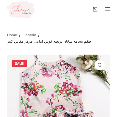
S
k
i
p
t
Home
/
Lingerie
/
o
طقم بيجامة ساتان بربطة قوس امامي مزهر مقاس كبير
c
o
n
SALE!
t
e
n
t