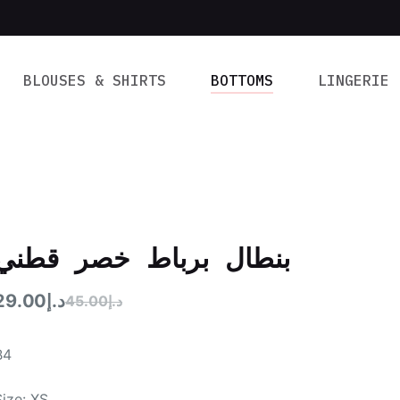
BLOUSES & SHIRTS
BOTTOMS
LINGERIE
بنطال برباط خصر قطني
29.00
د.إ
45.00
د.إ
B4
Size: XS