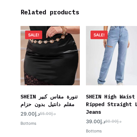
Related products
SALE!
SALE!
SHEIN تنورة مقاس كبير
SHEIN High Waist
مقلم دانتيل بدون حزام
Ripped Straight 
Jeans
29.00
د.إ
55.00
د.إ
39.00
د.إ
60.00
د.إ
Bottoms
Bottoms