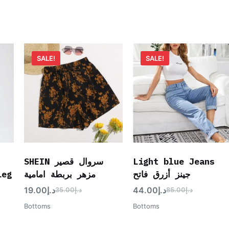
SALE!
SALE!
SHEIN سروال قصير
Light blue Jeans
Leg
مزهر بربطة امامية
جينز أزرق فاتح
19.00
د.إ
44.00
د.إ
35.00
د.إ
85.00
د.إ
Bottoms
Bottoms