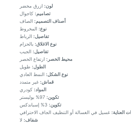
لون:
ازرق مخضر
تصاميم:
كاجوال
أصناف التصميم:
الصاف
نوع:
المخروط
تفاصيل:
الرباط
نوع الاغلاق:
بالحزام
تفاصيل:
الجيب
محيط الخصر:
ارتفاع الخصر
الطول:
طويل
نوع الشكل:
النمط العادي
قماش:
غير متمدد
المواد:
كودري
تكوين:
97% بوليستر
تكوين:
3% إسباندكس
ات العناية
غسيل في الغسالة أو التنظيف الجاف الاحترافي
شفاف:
لا